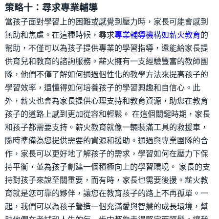
策略十：尋求專業輔導
當孩子面對學習上的困難或感覺到壓力時，家長可能會感到
無助和焦慮。在這種時候，尋求
專業輔導機構如薪火教育
的
幫助，不僅可以為孩子提供專業的學習指導，還能給家長提
供育兒和教育的諮詢服務。薪火擁有一支經驗豐富的教師團
隊，他們不僅了解如何通過個性化的教學方法來提高孩子的
學習效率，還懂得如何培養孩子的學習興趣和自信心。此
外，薪火也會為家長提供心理支持和教育資源，助您在教育
孩子的道路上感到更加從容和輕鬆。
在這個關鍵時期，家長
和孩子都需要支持。薪火教育就像一輛裝滿工具的救援車，
隨時準備為您提供需要的資源和援助。通過與專業團隊的合
作，家長可以更好地了解孩子的需求，學習如何在壓力下保
持平衡，並為孩子創建一個積極向上的學習環境。
家長的支
持對孩子來說至關重要，而有時，家長也需要後援。薪火教
育就是您可靠的夥伴，讓您在教育孩子的路上不再孤單。一
起，我們可以為孩子營造一個充滿愛與智慧的成長環境，幫