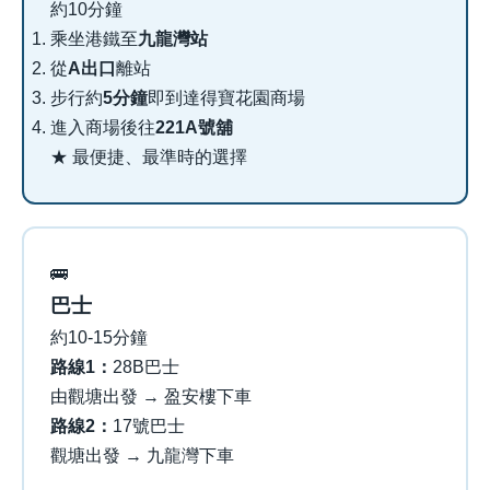
約10分鐘
乘坐港鐵至
九龍灣站
從
A出口
離站
步行約
5分鐘
即到達得寶花園商場
進入商場後往
221A號舖
★ 最便捷、最準時的選擇
🚌
巴士
約10-15分鐘
路線1：
28B巴士
由觀塘出發 → 盈安樓下車
路線2：
17號巴士
觀塘出發 → 九龍灣下車