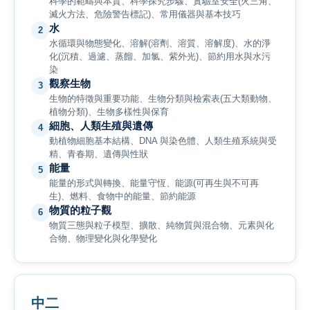
科學的範疇與本質、科學探究步驟、實驗室安全(火三角、
滅火方法、危險警告標記)、常用儀器與基本技巧
水
2
水循環與物態變化、溶解(溶劑、溶質、溶解度)、水的淨
化(沉積、過濾、蒸餾、加氯、紫外光)、節約用水與水污
染
觀察生物
3
生物的特徵與重要功能、生物分類與檢索表(五大類動物、
植物分類)、生物多樣性與保育
細胞、人類生殖與遺傳
4
動植物細胞基本結構、DNA 與染色體、人類生殖系統與受
精、青春期、遺傳與性狀
能量
5
能量的形式與轉換、能量守恆、能源(可再生與不可再
生)、燃料、食物中的能量、節約能源
物質的粒子觀
6
物質三態與粒子模型、擴散、純物質與混合物、元素與化
合物、物理變化與化學變化
中二