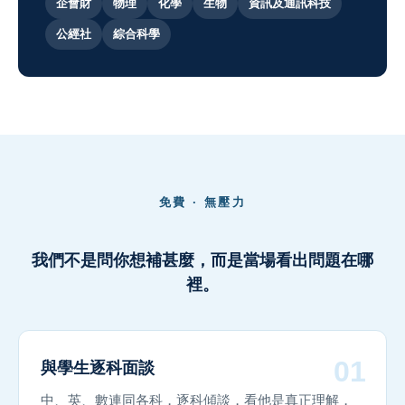
企會財
物理
化學
生物
資訊及通訊科技
公經社
綜合科學
免費 · 無壓力
我們不是問你想補甚麼，而是當場看出問題在哪
裡。
01
與學生逐科面談
中、英、數連同各科，逐科傾談，看他是真正理解，