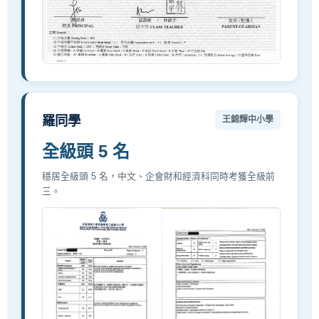
羅同學
王錦輝中小學
全級頭 5 名
穩居全級頭 5 名，中文、企會財和經濟科同時考獲全級前
三。